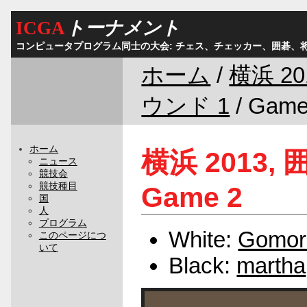
ICGA
トーナメント
コンピュータプログラム同士の大会: チェス、チェッカー、囲碁、
ホーム
/
横浜 20
ウンド 1
/ Game
ホーム
横浜 2013, 
ニュース
競技会
競技種目
Game 2
国
人
プログラム
White:
Gomor
このページにつ
いて
Black:
martha