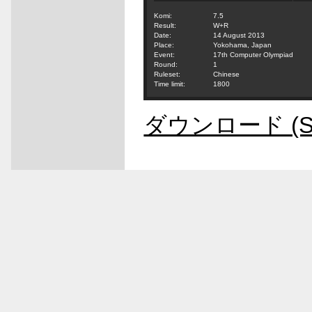
Komi:
7.5
Result:
W+R
Date:
14 August 2013
Place:
Yokohama, Japan
Event:
17th Computer Olympiad
Round:
1
Ruleset:
Chinese
Time limit:
1800
ダウンロード (S