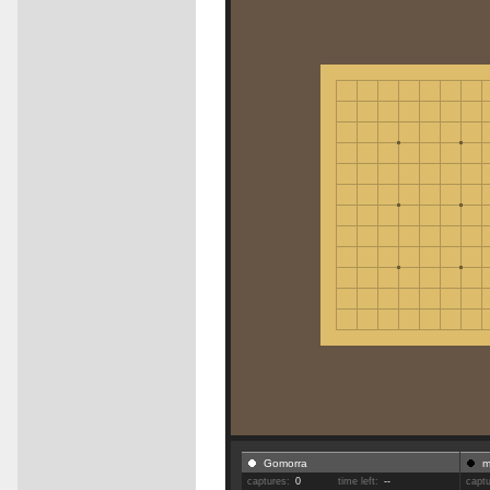
Gomorra
m
captures:
0
time left:
--
capt