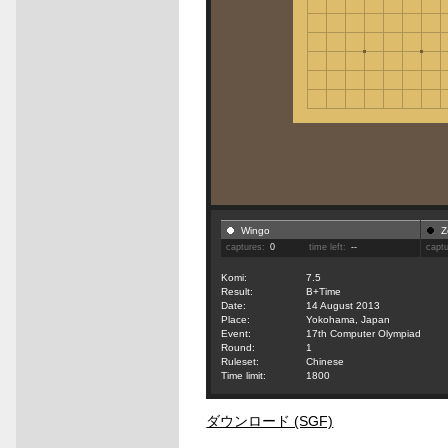
Wingo
Z
captures:
0
time left:
--
capt
Komi:
7.5
Result:
B+Time
Date:
14 August 2013
Place:
Yokohama, Japan
Event:
17th Computer Olympiad
Round:
1
Ruleset:
Chinese
Time limit:
1800
ダウンロード (SGF)