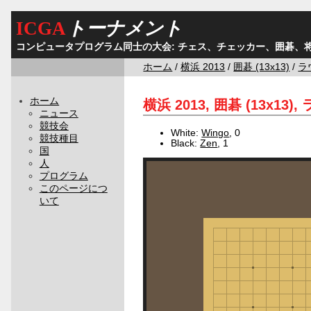
ICGA
トーナメント
コンピュータプログラム同士の大会: チェス、チェッカー、囲碁、
ホーム
/
横浜 2013
/
囲碁 (13x13)
/
ラ
ホーム
横浜 2013, 囲碁 (13x13),
ニュース
競技会
White:
Wingo
, 0
競技種目
Black:
Zen
, 1
国
人
プログラム
このページにつ
いて