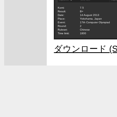
Komi:
7.5
Result:
B+
Date:
14 August 2013
Place:
Yokohama, Japan
Event:
17th Computer Olympiad
Round:
2
Ruleset:
Chinese
Time limit:
1800
ダウンロード (S