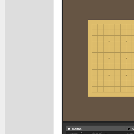
martha
A
captures:
0
time left:
--
capt