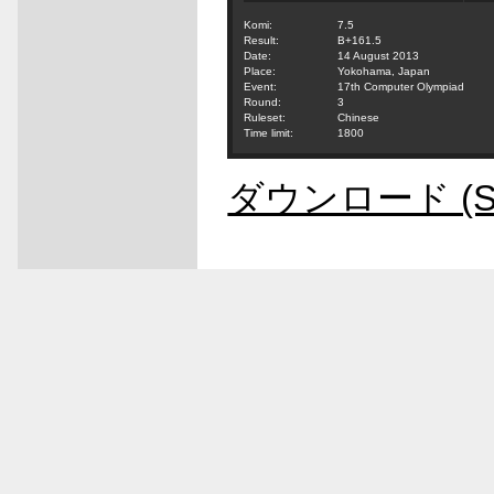
Komi:
7.5
Result:
B+161.5
Date:
14 August 2013
Place:
Yokohama, Japan
Event:
17th Computer Olympiad
Round:
3
Ruleset:
Chinese
Time limit:
1800
ダウンロード (S