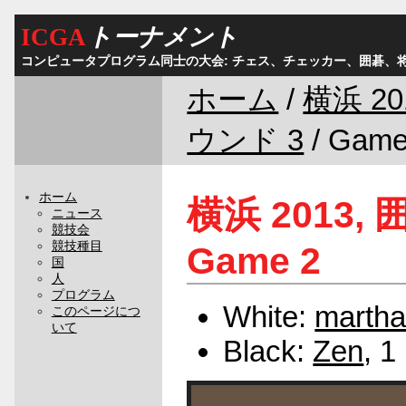
ICGA
トーナメント
コンピュータプログラム同士の大会: チェス、チェッカー、囲碁、
ホーム
/
横浜 20
ウンド 3
/ Game
ホーム
横浜 2013, 
ニュース
競技会
競技種目
Game 2
国
人
プログラム
White:
marth
このページにつ
いて
Black:
Zen
, 1