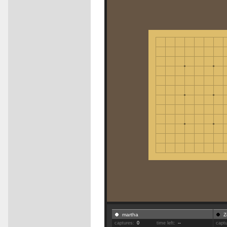
martha
Z
captures:
0
time left:
--
capt