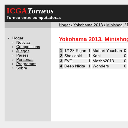
ICGA
Torneos
Torneo entre computadoras
Hogar
/
Yokohama 2013
/
Minishogi
/ 
Hogar
Yokohama 2013, Minishog
Noticias
Competitions
1
1/128 Rigan
1
Mattari Yuuchan
0
Juegos
Países
2
Shokidoki
1
Kani
0
Personas
3
EVG
1
Mosho2013
0
Programas
4
Deep Nikita
1
Wonders
0
Sobre