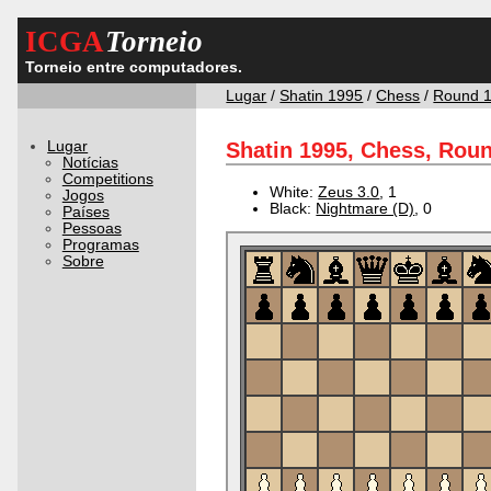
ICGA
Torneio
Torneio entre computadores.
Lugar
/
Shatin 1995
/
Chess
/
Round 
Lugar
Shatin 1995, Chess, Roun
Notícias
Competitions
White:
Zeus 3.0
, 1
Jogos
Black:
Nightmare (D)
, 0
Países
Pessoas
Programas
Sobre