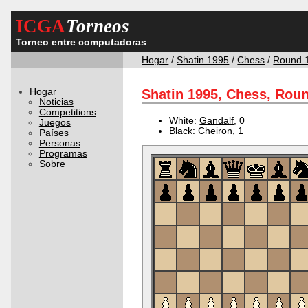
ICGA
Torneos
Torneo entre computadoras
Hogar
/
Shatin 1995
/
Chess
/
Round 
Hogar
Shatin 1995, Chess, Roun
Noticias
Competitions
White:
Gandalf
, 0
Juegos
Black:
Cheiron
, 1
Países
Personas
Programas
Sobre