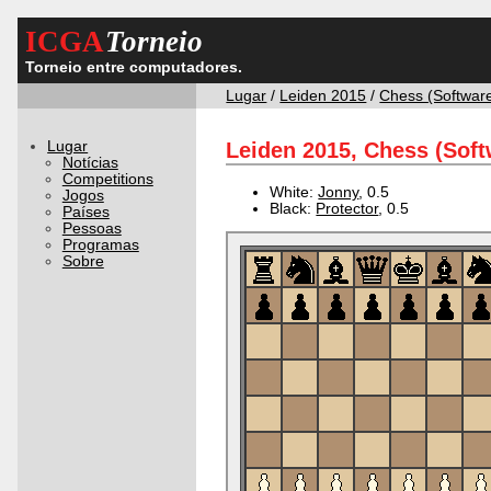
ICGA
Torneio
Torneio entre computadores.
Lugar
/
Leiden 2015
/
Chess (Softwar
Lugar
Leiden 2015, Chess (Soft
Notícias
Competitions
White:
Jonny
, 0.5
Jogos
Black:
Protector
, 0.5
Países
Pessoas
Programas
Sobre