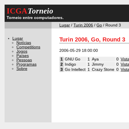
ICGA
Torneio
Torneio entre computadores.
Lugar
/
Turin 2006
/
Go
/ Round 3
Lugar
Turin 2006, Go, Round 3
Notícias
Competitions
2006-05-29 18:00:00
Jogos
Países
1
GNU Go
1
Aya
0
Vist
Pessoas
Programas
2
Indigo
1
Jimmy
0
Vist
Sobre
3
Go Intellect
1
Crazy Stone
0
Vist