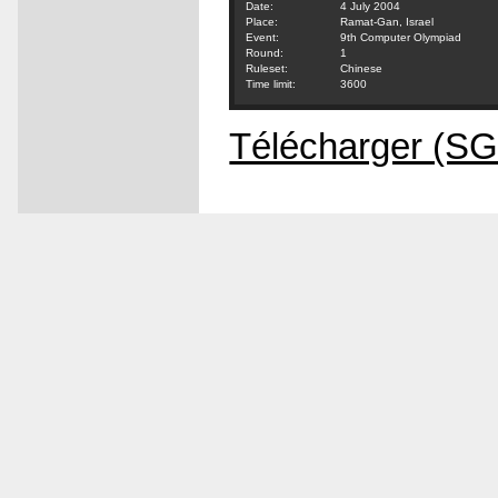
Date:
4 July 2004
Place:
Ramat-Gan, Israel
Event:
9th Computer Olympiad
Round:
1
Ruleset:
Chinese
Time limit:
3600
Télécharger (SG