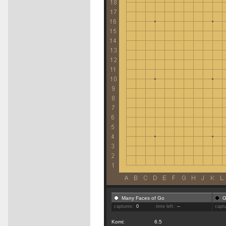
Many Faces of Go
G
captures:
0
time left:
--
capt
Komi:
6.5