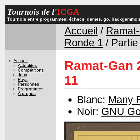
Tournois de l'
ICGA
Tournois entre programmes: échecs, dames, go, backgammon,
Accueil
/
Ramat-
Ronde 1
/ Partie
Accueil
Ramat-Gan 2
Actualités
Compétitions
Jeux
11
Pays
Personnes
Programmes
À propos
Blanc:
Many F
Noir:
GNU G