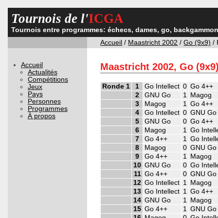
Tournois de l'
ICGA
Tournois entre programmes: échecs, dames, go, backgammon,
Accueil
/
Maastricht 2002
/
Go (9x9)
/ 
Accueil
Maastricht 2002, Go (9x9)
Actualités
Compétitions
Ronde 1
1
Go Intellect
0
Go 4++
Jeux
Pays
2
GNU Go
1
Magog
Personnes
3
Magog
1
Go 4++
Programmes
4
Go Intellect
0
GNU Go
À propos
5
GNU Go
0
Go 4++
6
Magog
1
Go Intell
7
Go 4++
1
Go Intell
8
Magog
0
GNU Go
9
Go 4++
1
Magog
10
GNU Go
0
Go Intell
11
Go 4++
0
GNU Go
12
Go Intellect
1
Magog
13
Go Intellect
1
Go 4++
14
GNU Go
1
Magog
15
Go 4++
1
GNU Go
16
Magog
0
Go Intell