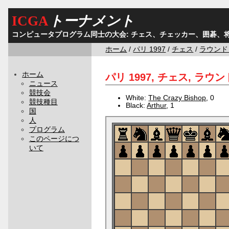
ICGA
トーナメント
コンピュータプログラム同士の大会: チェス、チェッカー、囲碁、
ホーム
/
パリ 1997
/
チェス
/
ラウンド 
ホーム
パリ 1997, チェス, ラウンド 
ニュース
競技会
White:
The Crazy Bishop
, 0
競技種目
Black:
Arthur
, 1
国
人
プログラム
このページにつ
いて