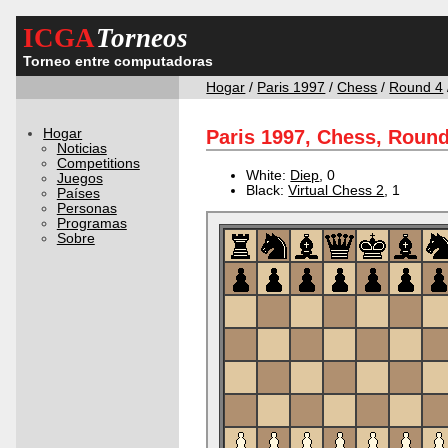
ICGA
Torneos
Torneo entre computadoras
Hogar
/
Paris 1997
/
Chess
/
Round 4
Hogar
Paris 1997, Chess, Round
Noticias
Competitions
White:
Diep
, 0
Juegos
Black:
Virtual Chess 2
, 1
Países
Personas
Programas
Sobre