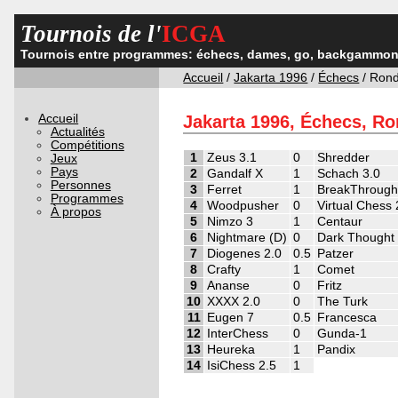
Tournois de l'
ICGA
Tournois entre programmes: échecs, dames, go, backgammon,
Accueil
/
Jakarta 1996
/
Échecs
/ Ron
Accueil
Jakarta 1996, Échecs, Ro
Actualités
Compétitions
1
Zeus 3.1
0
Shredder
Jeux
Pays
2
Gandalf X
1
Schach 3.0
Personnes
3
Ferret
1
BreakThrough 
Programmes
4
Woodpusher
0
Virtual Chess 
À propos
5
Nimzo 3
1
Centaur
6
Nightmare (D)
0
Dark Thought
7
Diogenes 2.0
0.5
Patzer
8
Crafty
1
Comet
9
Ananse
0
Fritz
10
XXXX 2.0
0
The Turk
11
Eugen 7
0.5
Francesca
12
InterChess
0
Gunda-1
13
Heureka
1
Pandix
14
IsiChess 2.5
1