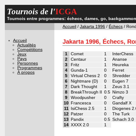
Tournois de l'
ICGA
Tournois entre programmes: échecs, dames, go, backgammon,
Accueil
/
Jakarta 1996
/
Échecs
/ Ron
Accueil
Jakarta 1996, Échecs, Ro
Actualités
Compétitions
1
Comet
1
InterChess
Jeux
Pays
2
Centaur
1
Ananse
Personnes
3
Fritz
1
Heureka
Programmes
4
Gunda-1
0
Ferret
À propos
5
Virtual Chess 2
0
Shredder
6
Nightmare (D)
0
Eugen 7
7
Dark Thought
1
Zeus 3.1
8
BreakThrough II
0.5
Nimzo 3
9
Woodpusher
0
Crafty
10
Francesca
0
Gandalf X
11
IsiChess 2.5
1
Diogenes 2.
12
Patzer
0
The Turk
13
Pandix
0.5
Schach 3.0
14
XXXX 2.0
1