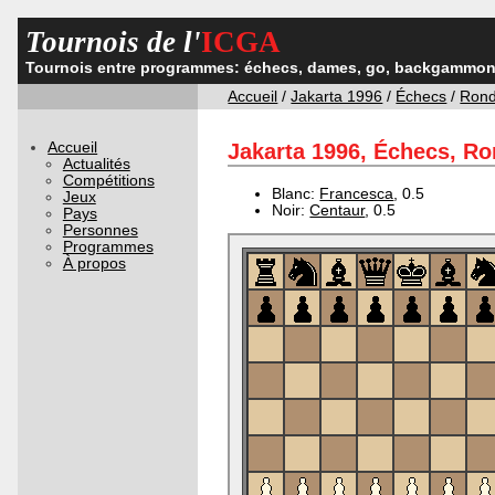
Tournois de l'
ICGA
Tournois entre programmes: échecs, dames, go, backgammon,
Accueil
/
Jakarta 1996
/
Échecs
/
Rond
Accueil
Jakarta 1996, Échecs, Ron
Actualités
Compétitions
Blanc:
Francesca
, 0.5
Jeux
Noir:
Centaur
, 0.5
Pays
Personnes
Programmes
À propos