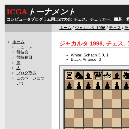
ICGA
トーナメント
コンピュータプログラム同士の大会: チェス、チェッカー、囲碁、
ホーム
/
ジャカルタ 1996
/
チェス
/
ラ
ホーム
ジャカルタ 1996, チェス, ラ
ニュース
競技会
White:
Schach 3.0
, 1
競技種目
Black:
Ananse
, 0
国
人
プログラム
このページにつ
いて