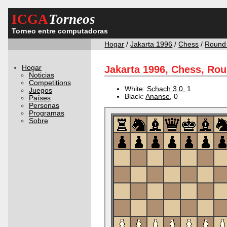
ICGA
Torneos
Torneo entre computadoras
Hogar
/
Jakarta 1996
/
Chess
/
Round
Hogar
Jakarta 1996, Chess, Rou
Noticias
Competitions
White:
Schach 3.0
, 1
Juegos
Black:
Ananse
, 0
Países
Personas
Programas
Sobre