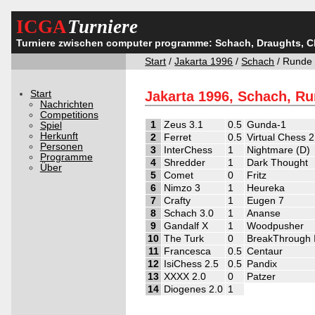
ICGA
Turniere
Turniere zwischen computer programme: Schach, Draughts, 
Start
/
Jakarta 1996
/
Schach
/ Runde
Start
Jakarta 1996, Schach, R
Nachrichten
Competitions
1
Zeus 3.1
0.5
Gunda-1
Spiel
Herkunft
2
Ferret
0.5
Virtual Chess 2
Personen
3
InterChess
1
Nightmare (D)
Programme
4
Shredder
1
Dark Thought
Über
5
Comet
0
Fritz
6
Nimzo 3
1
Heureka
7
Crafty
1
Eugen 7
8
Schach 3.0
1
Ananse
9
Gandalf X
1
Woodpusher
10
The Turk
0
BreakThrough I
11
Francesca
0.5
Centaur
12
IsiChess 2.5
0.5
Pandix
13
XXXX 2.0
0
Patzer
14
Diogenes 2.0
1