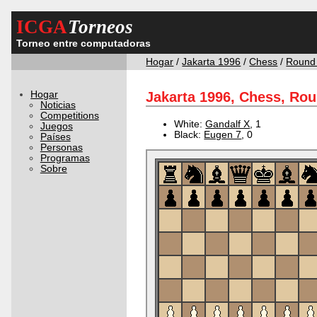
ICGA
Torneos
Torneo entre computadoras
Hogar
/
Jakarta 1996
/
Chess
/
Round
Hogar
Jakarta 1996, Chess, Rou
Noticias
Competitions
White:
Gandalf X
, 1
Juegos
Black:
Eugen 7
, 0
Países
Personas
Programas
Sobre