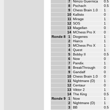
7
Nimzo Guernica
0.5
8
Pschach
0.5
9
Chess Brain 1.0
1
10
Kallisto
0
11
Mirage
1
12
SOS
1
13
Magellan
0
14
MChess Pro X
0
Ronde 8
1
Diogenes
1
2
Hiarcs
1
3
MChess Pro X
1
4
Quest
1
5
Bobby II
0.5
6
Now
0
7
Pandix
1
8
BreakThrough
0
9
Gandalf
0
10
Chess Brain 1.0
0
11
Nightmare (D)
1
12
Centaur
0
13
Viktor 2
1
14
The King
0.5
Ronde 9
1
Now
1
2
Nightmare (D)
1
3
BB
0.5