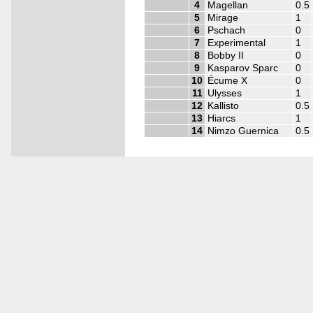
4
Magellan
0.5
5
Mirage
1
6
Pschach
0
7
Experimental
1
8
Bobby II
0
9
Kasparov Sparc
0
10
Écume X
0
11
Ulysses
1
12
Kallisto
0.5
13
Hiarcs
1
14
Nimzo Guernica
0.5