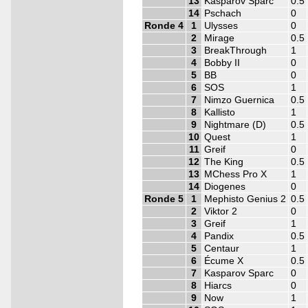
13
Kasparov Sparc
0.5
14
Pschach
0
Ronde 4
1
Ulysses
0
2
Mirage
0.5
3
BreakThrough
1
4
Bobby II
0
5
BB
0
6
SOS
1
7
Nimzo Guernica
0.5
8
Kallisto
1
9
Nightmare (D)
0.5
10
Quest
1
11
Greif
0
12
The King
0.5
13
MChess Pro X
1
14
Diogenes
0
Ronde 5
1
Mephisto Genius 2
0.5
2
Viktor 2
0
3
Greif
1
4
Pandix
0.5
5
Centaur
1
6
Écume X
0.5
7
Kasparov Sparc
0
8
Hiarcs
0
9
Now
1