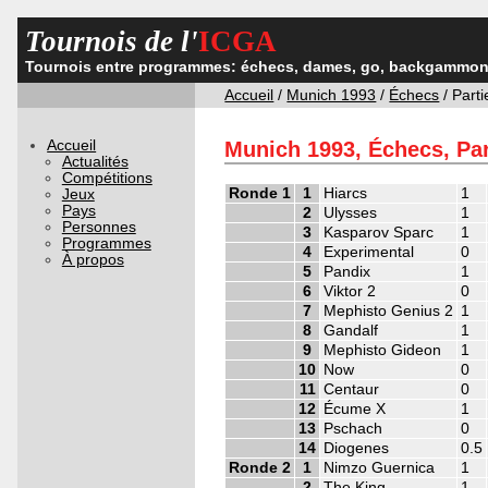
Tournois de l'
ICGA
Tournois entre programmes: échecs, dames, go, backgammon,
Accueil
/
Munich 1993
/
Échecs
/ Parti
Accueil
Munich 1993, Échecs, Par
Actualités
Compétitions
Ronde 1
1
Hiarcs
1
Jeux
Pays
2
Ulysses
1
Personnes
3
Kasparov Sparc
1
Programmes
4
Experimental
0
À propos
5
Pandix
1
6
Viktor 2
0
7
Mephisto Genius 2
1
8
Gandalf
1
9
Mephisto Gideon
1
10
Now
0
11
Centaur
0
12
Écume X
1
13
Pschach
0
14
Diogenes
0.5
Ronde 2
1
Nimzo Guernica
1
2
The King
1