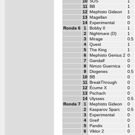
10
SOS
1
11
BB
1
12
Mephisto Gideon
1
13
Magellan
0
14
Experimental
0
Ronde 6
1
Bobby II
1
2
Nightmare (D)
1
3
Mirage
0.5
4
Quest
1
5
The King
1
6
Mephisto Genius 2
0
7
Gandalf
0
8
Nimzo Guernica
0
9
Diogenes
0.5
10
BB
0
11
BreakThrough
0
12
Écume X
0
13
Pschach
0
14
Ulysses
0.5
Ronde 7
1
Mephisto Gideon
0
2
Kasparov Sparc
0.5
3
Experimental
0
4
Greif
0
5
Pandix
1
6
Viktor 2
0