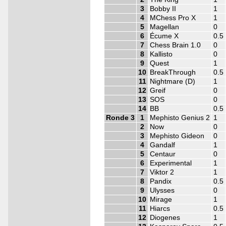
3
Bobby II
1
4
MChess Pro X
1
5
Magellan
0
6
Écume X
0.5
7
Chess Brain 1.0
0
8
Kallisto
0
9
Quest
1
10
BreakThrough
0.5
11
Nightmare (D)
1
12
Greif
0
13
SOS
0
14
BB
0.5
Ronde 3
1
Mephisto Genius 2
1
2
Now
0
3
Mephisto Gideon
0
4
Gandalf
1
5
Centaur
0
6
Experimental
1
7
Viktor 2
1
8
Pandix
0.5
9
Ulysses
0
10
Mirage
1
11
Hiarcs
0.5
12
Diogenes
1