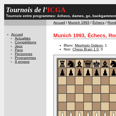
Tournois de l'
ICGA
Tournois entre programmes: échecs, dames, go, backgammon,
Accueil
/
Munich 1993
/
Échecs
/
Rond
Accueil
Munich 1993, Échecs, Ron
Actualités
Compétitions
Blanc:
Mephisto Gideon
, 1
Jeux
Noir:
Chess Brain 1.0
, 0
Pays
Personnes
Programmes
À propos