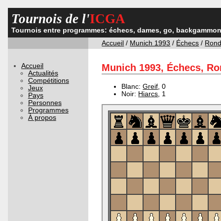
Tournois de l'
ICGA
Tournois entre programmes: échecs, dames, go, backgammon,
Accueil
/
Munich 1993
/
Échecs
/
Rond
Accueil
Munich 1993, Échecs, Ron
Actualités
Compétitions
Blanc:
Greif
, 0
Jeux
Noir:
Hiarcs
, 1
Pays
Personnes
Programmes
À propos