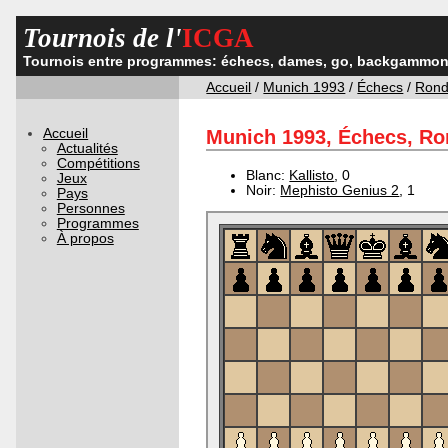
Tournois de l'
ICGA
Tournois entre programmes: échecs, dames, go, backgammon,
Accueil
/
Munich 1993
/
Échecs
/
Rond
Accueil
Munich 1993, Échecs, Ron
Actualités
Compétitions
Blanc:
Kallisto
, 0
Jeux
Noir:
Mephisto Genius 2
, 1
Pays
Personnes
Programmes
À propos