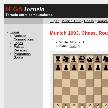
ICGA
Torneio
Torneio entre computadores.
Lugar
/
Munich 1993
/
Chess
/
Round 
Lugar
Munich 1993, Chess, Rou
Notícias
Competitions
White:
Mirage
, 1
Jogos
Black:
SOS
, 0
Países
Pessoas
Programas
Sobre