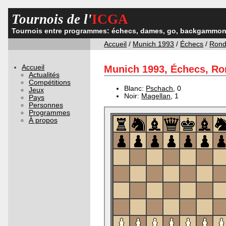
Tournois de l'
ICGA
Tournois entre programmes: échecs, dames, go, backgammon,
Accueil
/
Munich 1993
/
Échecs
/
Rond
Accueil
Munich 1993, Échecs, Ron
Actualités
Compétitions
Blanc:
Pschach
, 0
Jeux
Noir:
Magellan
, 1
Pays
Personnes
Programmes
À propos