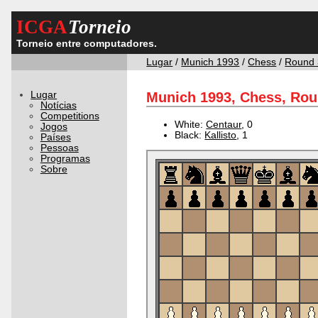
ICGA
Torneio
Torneio entre computadores.
Lugar
/
Munich 1993
/
Chess
/
Round 
Lugar
Munich 1993, Chess, Rou
Notícias
Competitions
White:
Centaur
, 0
Jogos
Black:
Kallisto
, 1
Países
Pessoas
Programas
Sobre