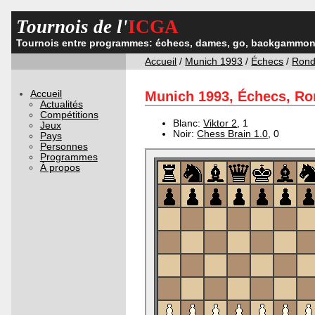
Tournois de l'
ICGA
Tournois entre programmes: échecs, dames, go, backgammon,
Accueil
/
Munich 1993
/
Échecs
/
Rond
Accueil
Munich 1993, Échecs, Ron
Actualités
Compétitions
Blanc:
Viktor 2
, 1
Jeux
Noir:
Chess Brain 1.0
, 0
Pays
Personnes
Programmes
À propos