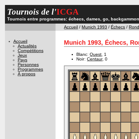
Tournois de l'
ICGA
Tournois entre programmes: échecs, dames, go, backgammon,
Accueil
/
Munich 1993
/
Échecs
/
Rond
Accueil
Munich 1993, Échecs, Ron
Actualités
Compétitions
Blanc:
Quest
, 1
Jeux
Noir:
Centaur
, 0
Pays
Personnes
Programmes
À propos