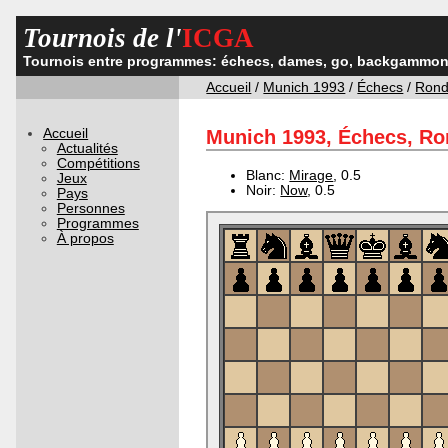
Tournois de l'
ICGA
Tournois entre programmes: échecs, dames, go, backgammon,
Accueil
/
Munich 1993
/
Échecs
/
Rond
Accueil
Munich 1993, Échecs, Ron
Actualités
Compétitions
Blanc:
Mirage
, 0.5
Jeux
Noir:
Now
, 0.5
Pays
Personnes
Programmes
À propos