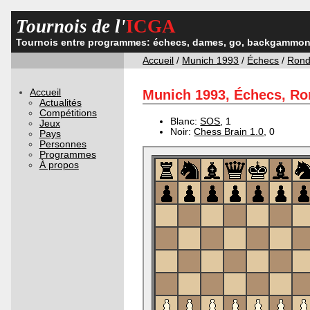
Tournois de l'
ICGA
Tournois entre programmes: échecs, dames, go, backgammon,
Accueil
/
Munich 1993
/
Échecs
/
Rond
Accueil
Munich 1993, Échecs, Ron
Actualités
Compétitions
Blanc:
SOS
, 1
Jeux
Noir:
Chess Brain 1.0
, 0
Pays
Personnes
Programmes
À propos