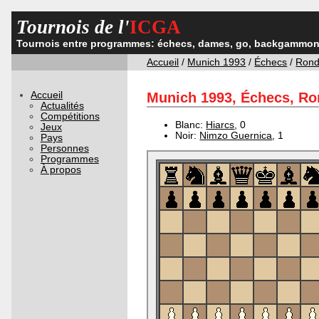
Tournois de l'
ICGA
Tournois entre programmes: échecs, dames, go, backgammon,
Accueil
/
Munich 1993
/
Échecs
/
Rond
Accueil
Munich 1993, Échecs, Ron
Actualités
Compétitions
Blanc:
Hiarcs
, 0
Jeux
Noir:
Nimzo Guernica
, 1
Pays
Personnes
Programmes
À propos