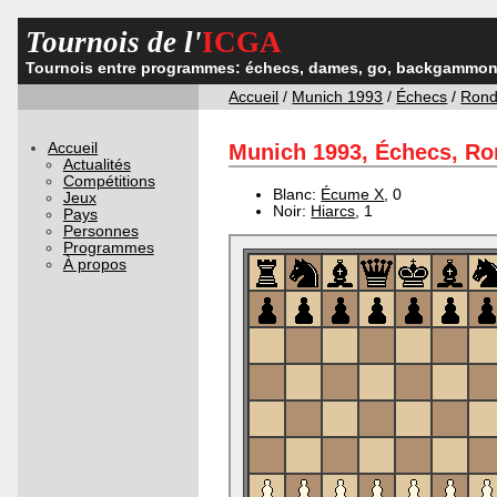
Tournois de l'
ICGA
Tournois entre programmes: échecs, dames, go, backgammon,
Accueil
/
Munich 1993
/
Échecs
/
Rond
Accueil
Munich 1993, Échecs, Ron
Actualités
Compétitions
Blanc:
Écume X
, 0
Jeux
Noir:
Hiarcs
, 1
Pays
Personnes
Programmes
À propos