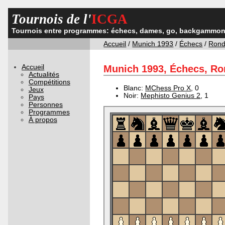
Tournois de l'
ICGA
Tournois entre programmes: échecs, dames, go, backgammon,
Accueil
/
Munich 1993
/
Échecs
/
Rond
Accueil
Munich 1993, Échecs, Ron
Actualités
Compétitions
Blanc:
MChess Pro X
, 0
Jeux
Noir:
Mephisto Genius 2
, 1
Pays
Personnes
Programmes
À propos