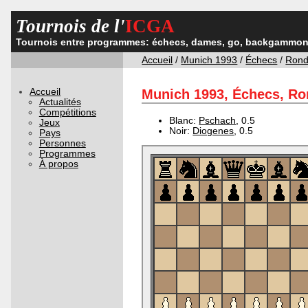
Tournois de l'
ICGA
Tournois entre programmes: échecs, dames, go, backgammon,
Accueil
/
Munich 1993
/
Échecs
/
Rond
Accueil
Munich 1993, Échecs, Ron
Actualités
Compétitions
Blanc:
Pschach
, 0.5
Jeux
Noir:
Diogenes
, 0.5
Pays
Personnes
Programmes
À propos