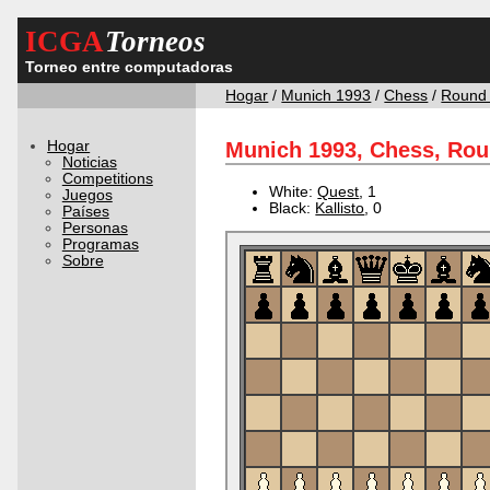
ICGA
Torneos
Torneo entre computadoras
Hogar
/
Munich 1993
/
Chess
/
Round
Hogar
Munich 1993, Chess, Rou
Noticias
Competitions
White:
Quest
, 1
Juegos
Black:
Kallisto
, 0
Países
Personas
Programas
Sobre