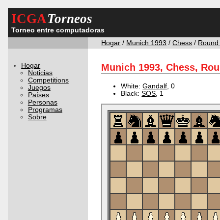
ICGA
Torneos
Torneo entre computadoras
Hogar
/
Munich 1993
/
Chess
/
Round
Hogar
Munich 1993, Chess, Rou
Noticias
Competitions
White:
Gandalf
, 0
Juegos
Black:
SOS
, 1
Países
Personas
Programas
Sobre