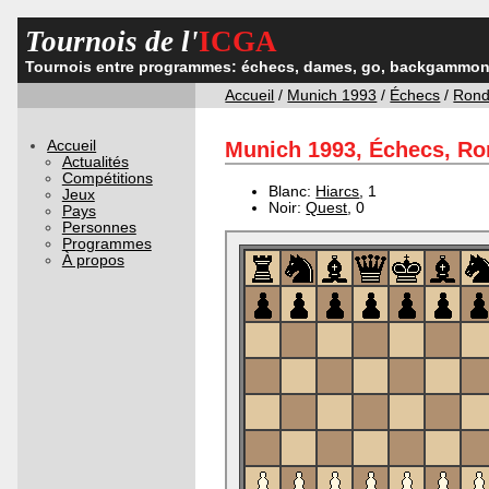
Tournois de l'
ICGA
Tournois entre programmes: échecs, dames, go, backgammon,
Accueil
/
Munich 1993
/
Échecs
/
Rond
Accueil
Munich 1993, Échecs, Ron
Actualités
Compétitions
Blanc:
Hiarcs
, 1
Jeux
Noir:
Quest
, 0
Pays
Personnes
Programmes
À propos