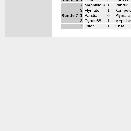
2
Mephisto X
1
Pandix
3
Plymate
1
Kempel
Runde 7
1
Pandix
0
Plymate
2
Cyrus 68
1
Mephist
3
Psion
1
Chat