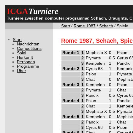
ICGA
Turniere
Turniere zwischen computer programme: Schach, Draughts, 
Start
/
Rome 1987
/
Schach
/ Spiele
Start
Rome 1987, Schach, Spie
Nachrichten
Competitions
Runde 1
1
Mephisto X
0
Psion
Spiel
Herkunft
2
Plymate
0.5
Cyrus 6
Personen
3
Kempelen
1
Pandix
Programme
Runde 2
1
Cyrus 68
1
Kempel
Über
2
Psion
1
Plymate
3
Chat
0
Mephist
Runde 3
1
Kempelen
0
Psion
2
Plymate
1
Chat
3
Pandix
0.5
Cyrus 6
Runde 4
1
Psion
1
Pandix
2
Chat
1
Kempel
3
Mephisto X
0.5
Plymate
Runde 5
1
Kempelen
0
Mephist
2
Pandix
1
Chat
3
Cyrus 68
0.5
Psion
Runde 6
1
Chat
0
Cyrus 6