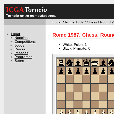
ICGA
Torneio
Torneio entre computadores.
Lugar
/
Rome 1987
/
Chess
/
Round 2
Lugar
Rome 1987, Chess, Round
Notícias
Competitions
White:
Psion
, 1
Jogos
Black:
Plymate
, 0
Países
Pessoas
Programas
Sobre