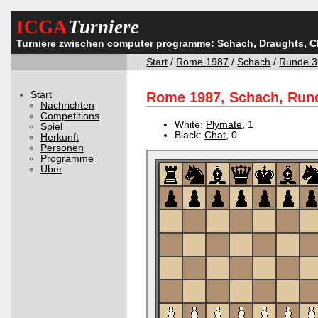
ICGA
Turniere
Turniere zwischen computer programme: Schach, Draughts, 
Start
/
Rome 1987
/
Schach
/
Runde 3
Start
Rome 1987, Schach, Rund
Nachrichten
Competitions
White:
Plymate
, 1
Spiel
Black:
Chat
, 0
Herkunft
Personen
Programme
Über