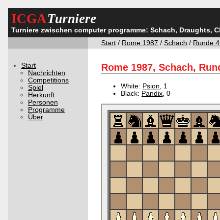
ICGA
Turniere
Turniere zwischen computer programme: Schach, Draughts, 
Start
/
Rome 1987
/
Schach
/
Runde 4
Start
Rome 1987, Schach, Rund
Nachrichten
Competitions
White:
Psion
, 1
Spiel
Black:
Pandix
, 0
Herkunft
Personen
Programme
Über