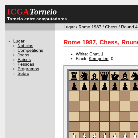
ICGA
Torneio
Torneio entre computadores.
Lugar
/
Rome 1987
/
Chess
/
Round 4
Lugar
Rome 1987, Chess, Round
Notícias
Competitions
White:
Chat
, 1
Jogos
Black:
Kempelen
, 0
Países
Pessoas
Programas
Sobre