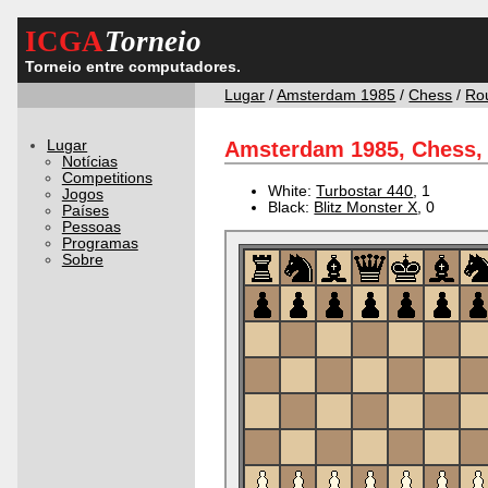
ICGA
Torneio
Torneio entre computadores.
Lugar
/
Amsterdam 1985
/
Chess
/
Ro
Lugar
Amsterdam 1985, Chess, 
Notícias
Competitions
White:
Turbostar 440
, 1
Jogos
Black:
Blitz Monster X
, 0
Países
Pessoas
Programas
Sobre