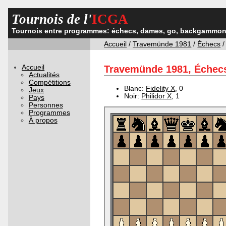
Tournois de l'
ICGA
Tournois entre programmes: échecs, dames, go, backgammon,
Accueil
/
Travemünde 1981
/
Échecs
Accueil
Travemünde 1981, Échecs
Actualités
Compétitions
Blanc:
Fidelity X
, 0
Jeux
Noir:
Philidor X
, 1
Pays
Personnes
Programmes
À propos