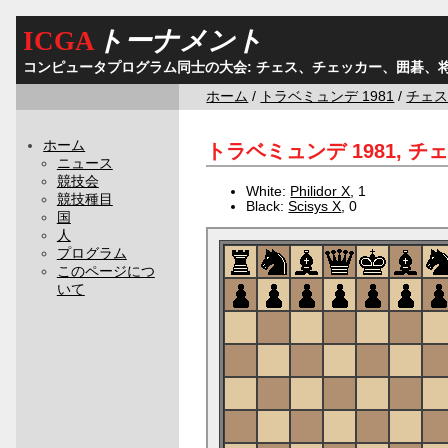
ICGA
トーナメント
コンピュータプログラム同士の大会: チェス、チェッカー、囲碁、
ホーム
/
トラベミュンデ 1981
/
チェ
ホーム
トラベミュンデ 1981, チェス
ニュース
競技会
White:
Philidor X
, 1
競技種目
Black:
Scisys X
, 0
国
人
プログラム
このページにつ
いて