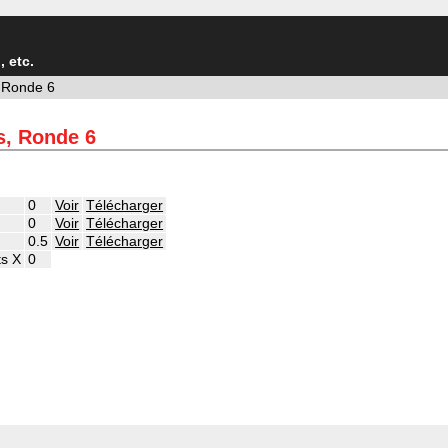
 etc.
 Ronde 6
s, Ronde 6
0
Voir
Télécharger
0
Voir
Télécharger
0.5
Voir
Télécharger
ts X
0