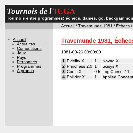
Tournois de l'
ICGA
Tournois entre programmes: échecs, dames, go, backgammon,
Accueil
/
Travemünde 1981
/
Échecs
/
Accueil
Travemünde 1981, Échec
Actualités
Compétitions
1981-09-26 00:00:00
Jeux
Pays
1
Fidelity X
1
Novag X
Personnes
Programmes
2
Princhess 2.9
1
Scisys X
À propos
3
Conic X
0.5
LogiChess 2.1
4
Philidor X
1
Applied Concep