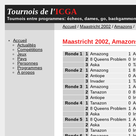
Tournois de l'
ICGA
Tournois entre programmes: échecs, dames, go, backgammon,
Accueil
/
Maastricht 2002
/
Amazons
/ 
Accueil
Maastricht 2002, Amazons
Actualités
Compétitions
Ronde 1
1
Amazong
1
A
Jeux
Pays
2
8 Queens Problem
0
I
Personnes
3
Aska
0
T
Programmes
Ronde 2
1
Amazong
1
8
À propos
2
Antiope
0
A
3
Invader
1
T
Ronde 3
1
Amazong
1
A
2
Tanazon
0
8
3
Antiope
0
I
Ronde 4
1
Tanazon
0
A
2
8 Queens Problem
1
A
3
Aska
0
I
Ronde 5
1
8 Queens Problem
1
A
2
Aska
1
A
3
Tanazon
0
I
Ronde 6
1
Amazong
1
I