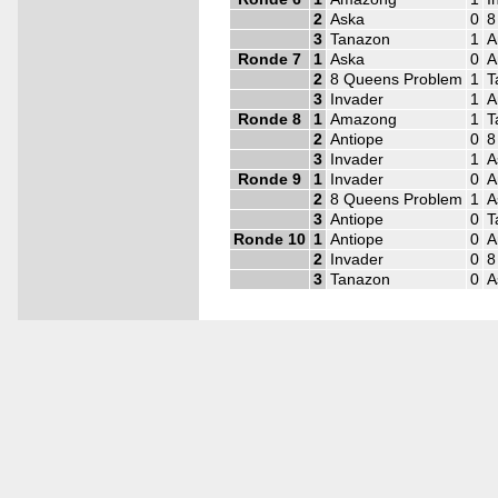
2
Aska
0
8
3
Tanazon
1
A
Ronde 7
1
Aska
0
A
2
8 Queens Problem
1
T
3
Invader
1
A
Ronde 8
1
Amazong
1
T
2
Antiope
0
8
3
Invader
1
A
Ronde 9
1
Invader
0
A
2
8 Queens Problem
1
A
3
Antiope
0
T
Ronde 10
1
Antiope
0
A
2
Invader
0
8
3
Tanazon
0
A