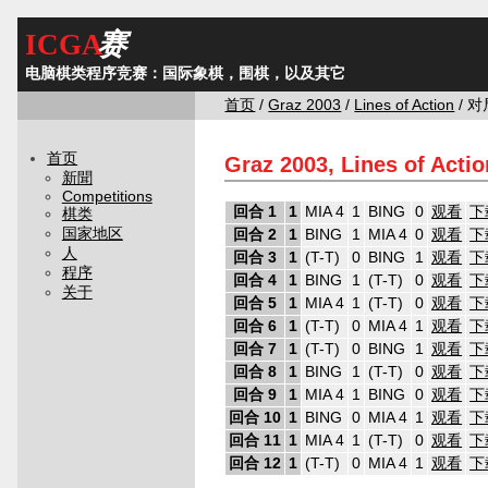
ICGA
赛
电脑棋类程序竞赛：国际象棋，围棋，以及其它
首页
/
Graz 2003
/
Lines of Action
/ 对
首页
Graz 2003, Lines of Act
新聞
Competitions
回合 1
1
MIA 4
1
BING
0
观看
下
棋类
国家地区
回合 2
1
BING
1
MIA 4
0
观看
下
人
回合 3
1
(T-T)
0
BING
1
观看
下
程序
回合 4
1
BING
1
(T-T)
0
观看
下
关于
回合 5
1
MIA 4
1
(T-T)
0
观看
下
回合 6
1
(T-T)
0
MIA 4
1
观看
下
回合 7
1
(T-T)
0
BING
1
观看
下
回合 8
1
BING
1
(T-T)
0
观看
下
回合 9
1
MIA 4
1
BING
0
观看
下
回合 10
1
BING
0
MIA 4
1
观看
下
回合 11
1
MIA 4
1
(T-T)
0
观看
下
回合 12
1
(T-T)
0
MIA 4
1
观看
下