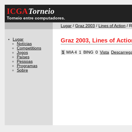
ICGA
Torneio
Torneio entre computadores.
Lugar
/
Graz 2003
/
Lines of Action
/ 
Lugar
Graz 2003, Lines of Acti
Notícias
Competitions
1
MIA 4
1
BING
0
Vista
Descarreg
Jogos
Países
Pessoas
Programas
Sobre